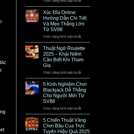
ở
Chức năng bình luận bị tắt
Thức
Poker
Chơi
3
Xóc Đĩa Online:
Dễ
Lá
Hướng Dẫn Chi Tiết
Thắng
–
o
Và Mẹo Thắng Lớn
Từ
Luật
Từ SV88
SV88
Chơi,
Kinh
ở
Chức năng bình luận bị tắt
Nghiệm
Xóc
Và
Đĩa
Thuật Ngữ Roulette
Chiến
Online:
2025 – Khái Niệm
Thuật
Hướng
Cần Biết Khi Tham
Từ
Dẫn
tác
Gia
SV88
Chi
u:
Tiết
ở
Chức năng bình luận bị tắt
Và
Thuật
Mẹo
Ngữ
5 Kinh Nghiệm Chơi
Thắng
Roulette
Blackjack Dễ Thắng
Lớn
2025
Cho Người Mới Từ
Từ
–
SV88
SV88
Khái
Niệm
ở
Chức năng bình luận bị tắt
àng
Cần
5
Biết
Kinh
5 Chiến Thuật Vàng
Khi
Nghiệm
Chơi Bầu Cua Trực
Tham
Chơi
et
Tuyến Hiệu Quả 2025
Gia
Blackjack