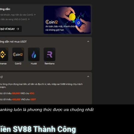
 Banking luôn là phương thức được ưa chuộng nhất
Tiền SV88 Thành Công