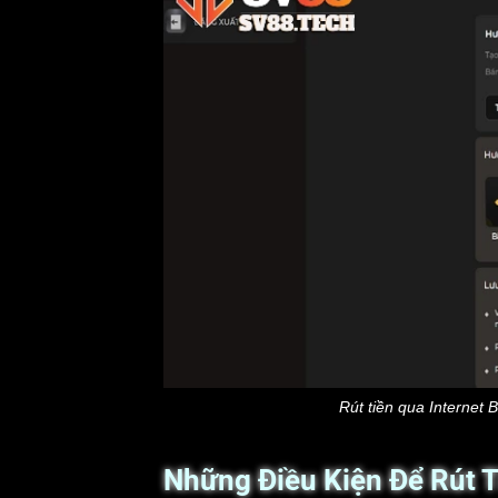
Rút tiền qua Internet
Những Điều Kiện Để Rút 