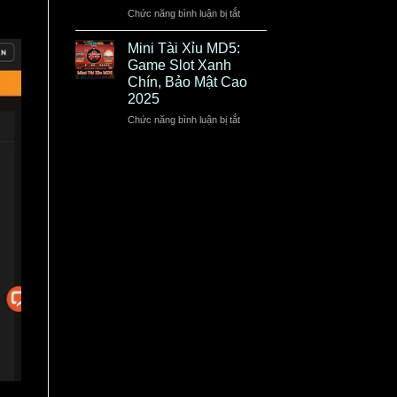
ở
Chức năng bình luận bị tắt
Dễ
5
Thắng
Chiến
Cho
Mini Tài Xỉu MD5:
Thuật
Người
Game Slot Xanh
Vàng
Mới
Chín, Bảo Mật Cao
Chơi
Từ
2025
Bầu
SV88
Cua
ở
Chức năng bình luận bị tắt
Trực
Mini
Tuyến
Tài
Hiệu
Xỉu
Quả
MD5:
2025
Game
Slot
Xanh
Chín,
Bảo
Mật
Cao
2025