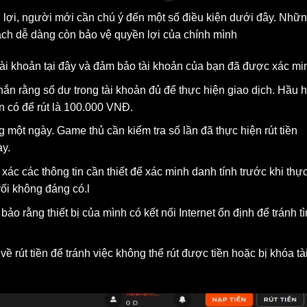
ận lợi, người mới cần chú ý đến một số điều kiện dưới đây. Nhữ
cách dễ dàng còn bảo vệ quyền lợi của chính mình
tài khoản tại đây và đảm bảo tài khoản của bạn đã được xác mi
chắn rằng số dư trong tài khoản đủ để thực hiện giao dịch. Hầu h
ần có để rút là 100.000 VNĐ.
ong một ngày. Game thủ cần kiểm tra số lần đã thực hiện rút tiền
ày.
ác các thông tin cần thiết để xác minh danh tính trước khi thự
rối không đáng có.l
ảo rằng thiết bị của mình có kết nối Internet ổn định để tránh t
ề rút tiền để tránh việc không thể rút được tiền hoặc bị khóa tà