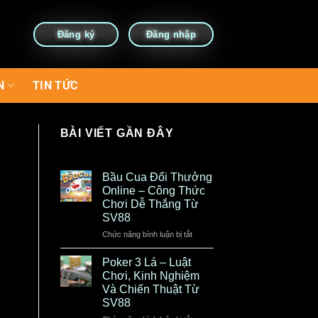
Đăng ký
Đăng nhập
N
TIN TỨC
BÀI VIẾT GẦN ĐÂY
Bầu Cua Đổi Thưởng
Online – Công Thức
Chơi Dễ Thắng Từ
SV88
ở
Chức năng bình luận bị tắt
Bầu
Cua
Poker 3 Lá – Luật
Đổi
Chơi, Kinh Nghiệm
Thưởng
Và Chiến Thuật Từ
Online
SV88
–
Công