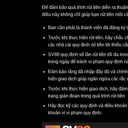
Để đảm bảo quá trình rút tiền diễn ra thu
điều này không chỉ giúp bạn rút tiền một 
Bạn cần phải là thành viên đã đăng ký 
Trước khi thực hiện rút tiền, hãy chắc 
các nhà cái quy định số tiền tối thiểu c
SV88
quy định số lần rút tiền tối đa tr
trong ngày để tránh vi phạm quy định n
Đảm bảo rằng đã nhập đầy đủ và chính x
hiện giao dịch giúp ngăn ngừa các rắc 
Trước khi thực hiện giao dịch, hãy đảm b
trạng gián đoạn trong quá trình rút tiền
Hãy đọc kỹ các quy định và điều khoản v
khoản vì vi phạm quy định.