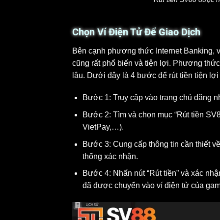
Chọn Ví Điện Tử Để Giao Dịch
Bên cạnh phương thức Internet Banking, v
cũng rất phổ biến và tiện lợi. Phương th
lâu. Dưới đây là 4 bước để rút tiền tiện lợi
Bước 1: Truy cập vào trang chủ đăng n
Bước 2: Tìm và chọn mục “Rút tiền SV
VietPay,…).
Bước 3: Cung cấp thông tin cần thiết về
thống xác nhận.
Bước 4: Nhấn nút “Rút tiền” và xác nhậ
đã được chuyển vào ví điện tử của gam