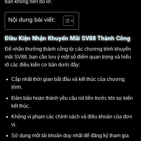
bạn không nên bỏ lỡ.
Nội dung bài viết:
Điều Kiện Nhận Khuyến Mãi SV88 Thành Công
Để nhận thưởng thành công từ các chương trình khuyến
mãi SV88, bạn cần lưu ý một số điểm quan trọng và hiểu
rõ các điều kiện cơ bản dưới đây:
Cập nhật thời gian bắt đầu và kết thúc của chương
trình.
Đảm bảo hoàn thành yêu cầu rút tiền trước khi sự kiện
kết thúc.
Không vi phạm các chính sách và điều khoản của đơn
vị.
Sử dụng một tài khoản duy nhất để đăng ký tham gia