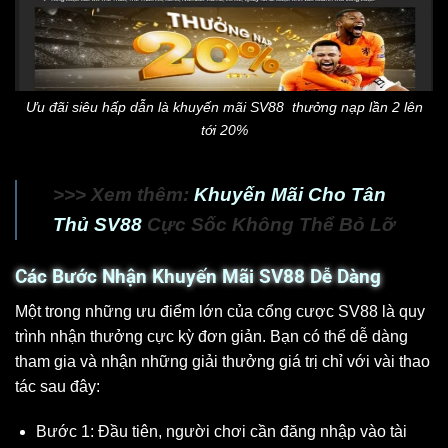
Ưu đãi siêu hấp dẫn là khuyến mãi SV88 thưởng nạp lần 2 lên
tới 20%
>>> Xem thêm:
Khuyến Mãi Cho Tân
Thủ SV88
Cực Sốc Không Thể Bỏ Lỡ
Các Bước Nhận Khuyến Mãi SV88 Dễ Dàng
Một trong những ưu điểm lớn của cổng cược SV88 là quy
trình nhận thưởng cực kỳ đơn giản. Bạn có thể dễ dàng
tham gia và nhận những giải thưởng giá trị chỉ với vài thao
tác sau đây:
Bước 1: Đầu tiên, người chơi cần đăng nhập vào tài