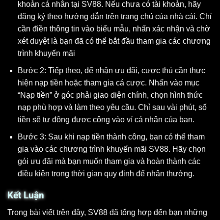
khoản cá nhân tại SV88. Nếu chưa có tài khoản, hãy
đăng ký theo hướng dẫn trên trang chủ của nhà cái. Chỉ
cần điền thông tin vào biểu mẫu, nhấn xác nhận và chờ
xét duyệt là bạn đã có thể bắt đầu tham gia các chương
trình khuyến mãi
Bước 2: Tiếp theo, để nhận ưu đãi, cược thủ cần thực
hiện nạp tiền hoặc tham gia cá cược. Nhấn vào mục
“Nạp tiền” ở góc phải giao diện chính, chọn hình thức
nạp phù hợp và làm theo yêu cầu. Chỉ sau vài phút, số
tiền sẽ tự động được cộng vào ví cá nhân của bạn.
Bước 3: Sau khi nạp tiền thành công, bạn có thể tham
gia vào các chương trình khuyến mãi SV88. Hãy chọn
gói ưu đãi mà bạn muốn tham gia và hoàn thành các
điều kiện trong thời gian quy định để nhận thưởng.
Kết Luận
Trong bài viết trên đây, SV88 đã tổng hợp đến bạn những