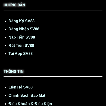
HƯỚNG DẪN
Đăng Ký SV88
Đăng Nhập SV88
Nạp Tiền SV88
Rút Tiền SV88
Tải App SV88
THÔNG TIN
Liên Hệ SV88
Chính Sách Bảo Mật
Điều Khoản & Điều Kiện