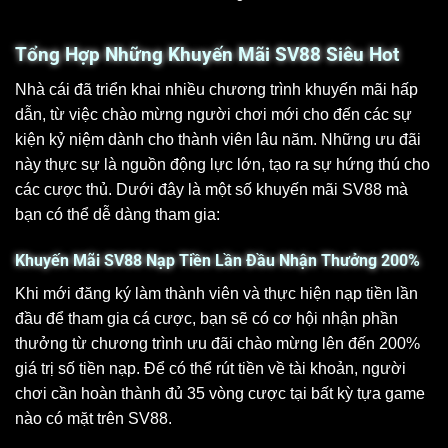
Tổng Hợp Những Khuyến Mãi SV88 Siêu Hot
Nhà cái đã triển khai nhiều chương trình khuyến mãi hấp
dẫn, từ việc chào mừng người chơi mới cho đến các sự
kiện kỷ niệm dành cho thành viên lâu năm. Những ưu đãi
này thực sự là nguồn động lực lớn, tạo ra sự hứng thú cho
các cược thủ. Dưới đây là một số khuyến mãi SV88 mà
bạn có thể dễ dàng tham gia:
Khuyến Mãi SV88 Nạp Tiền Lần Đầu Nhận Thưởng 200%
Khi mới đăng ký làm thành viên và thực hiện nạp tiền lần
đầu để tham gia cá cược, bạn sẽ có cơ hội nhận phần
thưởng từ chương trình ưu đãi chào mừng lên đến 200%
giá trị số tiền nạp. Để có thể rút tiền về tài khoản, người
chơi cần hoàn thành đủ 35 vòng cược tại bất kỳ tựa game
nào có mặt trên SV88.