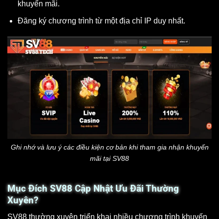
khuyến mãi.
Đăng ký chương trình từ một địa chỉ IP duy nhất.
Ghi nhớ và lưu ý các điều kiện cơ bản khi tham gia nhận khuyến
mãi tại SV88
Mục Đích SV88 Cập Nhật Ưu Đãi Thường
Xuyên?
SV88 thường xuyên triển khai nhiều chương trình khuyến