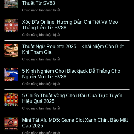
Đổi
Thuật Từ SV88
Thưởng
ở
Chức năng bình luận bị tắt
Online
Poker
–
3
Công
Xóc Đĩa Online: Hướng Dẫn Chi Tiết Và Mẹo
Lá
Thức
Thắng Lớn Từ SV88
–
Chơi
ở
Chức năng bình luận bị tắt
Luật
Dễ
Xóc
Chơi,
Thắng
Đĩa
Kinh
Thuật Ngữ Roulette 2025 – Khái Niệm Cần Biết
Từ
Online:
Nghiệm
Khi Tham Gia
SV88
Hướng
Và
ở
Chức năng bình luận bị tắt
Dẫn
Chiến
Thuật
Chi
Thuật
Ngữ
Tiết
5 Kinh Nghiệm Chơi Blackjack Dễ Thắng Cho
Từ
Roulette
Và
Người Mới Từ SV88
SV88
2025
Mẹo
ở
Chức năng bình luận bị tắt
–
Thắng
5
Khái
Lớn
Kinh
Niệm
5 Chiến Thuật Vàng Chơi Bầu Cua Trực Tuyến
Từ
Nghiệm
Cần
Hiệu Quả 2025
SV88
Chơi
Biết
ở
Chức năng bình luận bị tắt
Blackjack
Khi
5
Dễ
Tham
Chiến
Thắng
Mini Tài Xỉu MD5: Game Slot Xanh Chín, Bảo Mật
Gia
Thuật
Cho
Cao 2025
Vàng
Người
ở
Chức năng bình luận bị tắt
Chơi