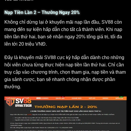
Nạp Tiền Lần 2 – Thưởng Ngay 20%
Không chỉ dừng lại ở khuyến mãi nạp lần đầu, SV88 còn
mang đến sự kiện hấp dẫn cho tất cả thành viên. Khi nạp
tiền lần thứ hai, bạn sẽ nhận ngay 20% tổng giá trị, tối đa
lên tới 20 triệu VNĐ.
Đây là khuyến mãi SV88 cực kỳ hấp dẫn dành cho những
hội viên chưa từng thực hiện nạp tiền lần thứ hai. Chỉ cần
truy cập vào chương trình, chọn tham gia, nạp tiền và tham
gia sảnh cược, bạn sẽ nhanh chóng nhận được phần
thưởng.